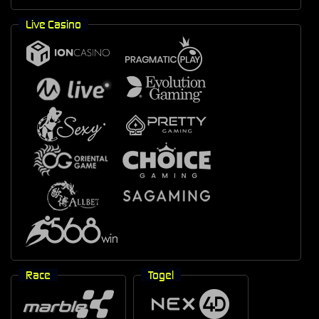
Live Casino
Race
Togel