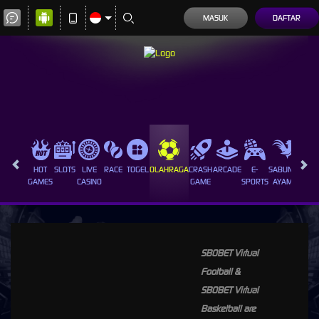
MASUK
DAFTAR
HOT
SLOTS
LIVE
RACE
TOGEL
OLAHRAGA
CRASH
ARCADE
E-
SABUNG
PROM
GAMES
CASINO
GAME
SPORTS
AYAM
SBOBET Virtual
Football &
SBOBET Virtual
Basketball are