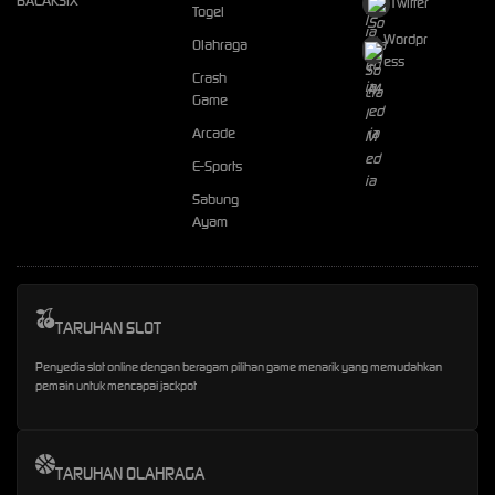
BALAKSIX
Twitter
Togel
Wordpr
Olahraga
ess
Crash
Game
Arcade
E-Sports
Sabung
Ayam
TARUHAN SLOT
Penyedia slot online dengan beragam pilihan game menarik yang memudahkan
pemain untuk mencapai jackpot
TARUHAN OLAHRAGA