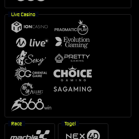
Live Casino
Race
Togel