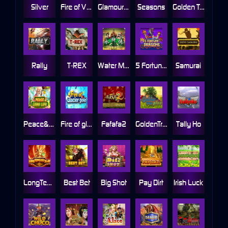
Silver
Fire of Villa Street
Glamourous World
Seasons
Golden Tour
Rally
T-REX
Water Margin
5 Fortune Dragon
Samurai
Peace&Long Life
Fire of glacier gold
Fafafa2
GoldenTree
Tally Ho
LongTengHuXiao2
Best Bet
Big Shot
Pay Dirt
Irish Luck