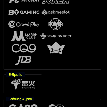
E-Sports
Sabung Ayam