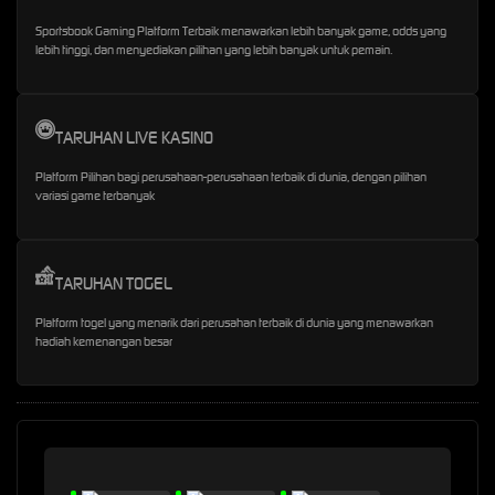
Sportsbook Gaming Platform Terbaik menawarkan lebih banyak game, odds yang
lebih tinggi, dan menyediakan pilihan yang lebih banyak untuk pemain.
TARUHAN LIVE KASINO
Platform Pilihan bagi perusahaan-perusahaan terbaik di dunia, dengan pilihan
variasi game terbanyak
TARUHAN TOGEL
Platform togel yang menarik dari perusahan terbaik di dunia yang menawarkan
hadiah kemenangan besar