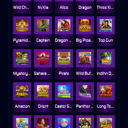
Wild Chuco
NvXia
Alice
Dragon
Three Kingdoms
Pyramid Adventure
Captain
Dragon City
Big Prosperity
Top Gun
Mystery Reels Power Reels
Sahara Gold
Pirate
Wild Buffalo
Indihn Dkehming
Amazon
Orient
Caster Surprise
Panther Moon
Long Teng Hu Xiao