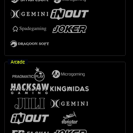
Arcade