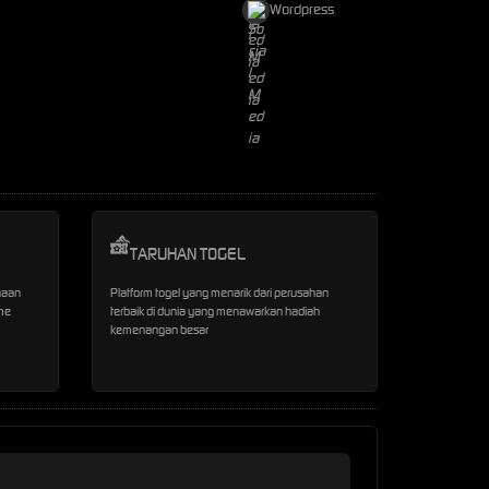
Wordpress
TARUHAN TOGEL
haan
Platform togel yang menarik dari perusahan
ame
terbaik di dunia yang menawarkan hadiah
kemenangan besar