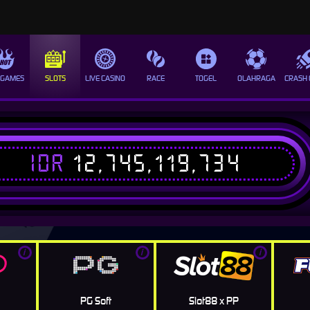
 GAMES
SLOTS
LIVE CASINO
RACE
TOGEL
OLAHRAGA
CRASH
IDR
12,745,119,734
i
i
i
a
PG Soft
Slot88 x PP