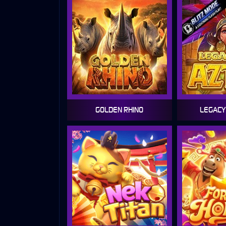
GOLDEN RHINO
LEGACY