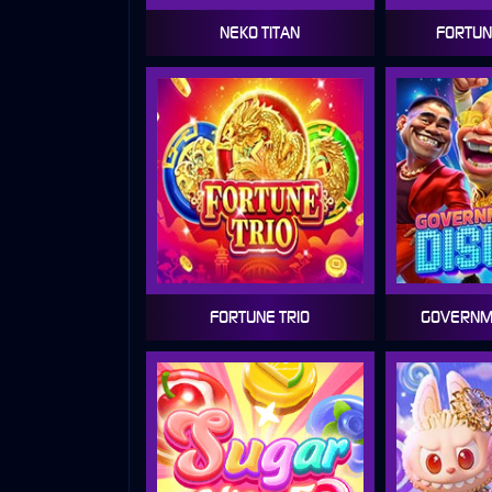
NEKO TITAN
FORTUN
FORTUNE TRIO
GOVERNME