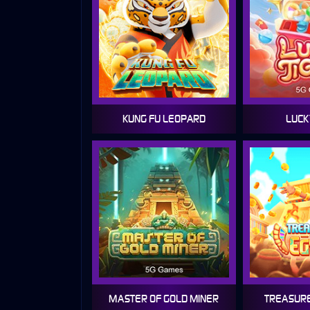
KUNG FU LEOPARD
LUCK
MASTER OF GOLD MINER
TREASURE