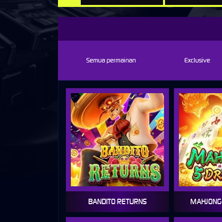
Semua permainan
Exclusive
BANDITO RETURNS
MAHJONG