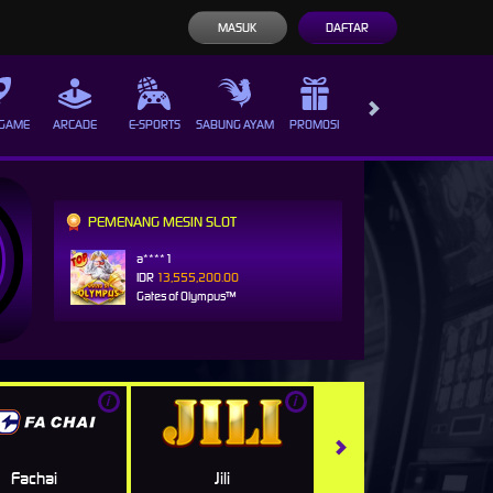
MASUK
DAFTAR
 GAME
ARCADE
E-SPORTS
SABUNG AYAM
PROMOSI
PEMENANG MESIN SLOT
a****1
IDR
13,555,200.00
Gates of Olympus™
her****1
IDR
11,571,000.00
Gates of Olympus 1000
i
i
i
a****1
IDR
8,508,800.00
No Limit City
Gates of Olympus™
Fachai
Jili
a****1