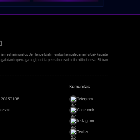
p
 jam sehari nonstop dan tanpa lelah memberikan pelayanan terbaik kepada
ak dan terpercaya bagi pecinta permainan slot online di Indonesia. Silakan
Komunitas
728153106
Telegram
xresmi
Facebook
Instagram
Twitter