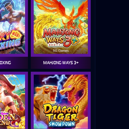
Sweet Bonanza
BOXING
MAHJONG WAYS 3+