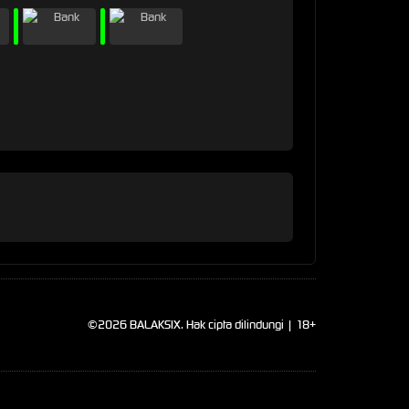
©2026 BALAKSIX. Hak cipta dilindungi | 18+