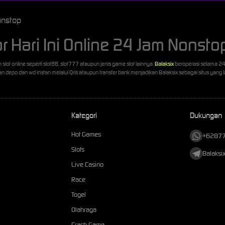
Nonstop
cor Hari Ini Online 24 Jam Nonsto
ot online seperti slot88, slot777 ataupun jenis game slot lainnya.
Balaksix
beroperasi selama 24
epo dan wd instan melalui Qris ataupun transfer bank menjadikan Balaksix sebagai situs yang lay
Kategori
Dukungan
Hot Games
+6287
Slots
Balaksi
Live Casino
Race
Togel
Olahraga
Crash Game