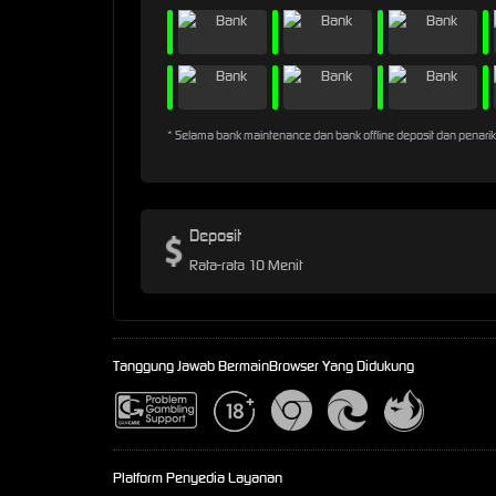
* Selama bank maintenance dan bank offline deposit dan penarik
Deposit
Rata-rata 10 Menit
Tanggung Jawab Bermain
Browser Yang Didukung
Platform Penyedia Layanan