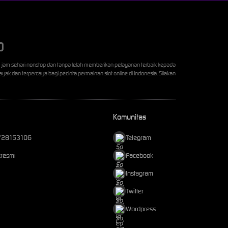
p
 jam sehari nonstop dan tanpa lelah memberikan pelayanan terbaik kepada
ak dan terpercaya bagi pecinta permainan slot online di Indonesia. Silakan
Komunitas
728153106
Telegram
xresmi
Facebook
Instagram
Twitter
Wordpress