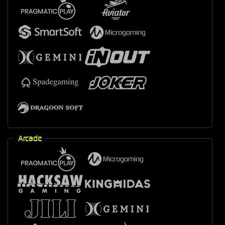
Arcade