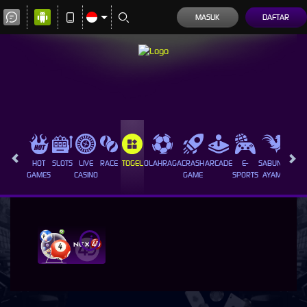
MASUK
DAFTAR
HOT
SLOTS
LIVE
RACE
TOGEL
OLAHRAGA
CRASH
ARCADE
E-
SABUNG
PROM
GAMES
CASINO
GAME
SPORTS
AYAM
i