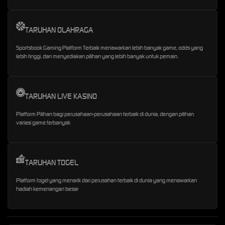
TARUHAN OLAHRAGA
Sportsbook Gaming Platform Terbaik menawarkan lebih banyak game, odds yang
lebih tinggi, dan menyediakan pilihan yang lebih banyak untuk pemain.
TARUHAN LIVE KASINO
Platform Pilihan bagi perusahaan-perusahaan terbaik di dunia, dengan pilihan
variasi game terbanyak
TARUHAN TOGEL
Platform togel yang menarik dari perusahan terbaik di dunia yang menawarkan
hadiah kemenangan besar