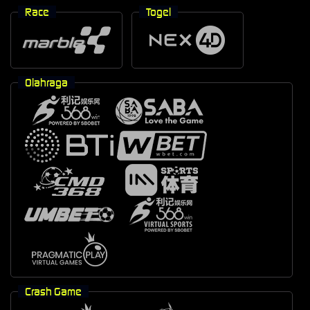
Race
Togel
Olahraga
Crash Game