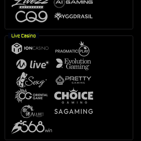
Live Casino