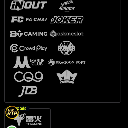
E-Sports