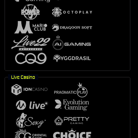
Live Casino