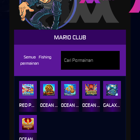
MARIO CLUB
Semua
Fishing
permainan
RED PACKET FISHING
OCEAN KING 2
OCEAN PROJECT
OCEAN KING 3
GALAXY WAR
OCEAN KING 4