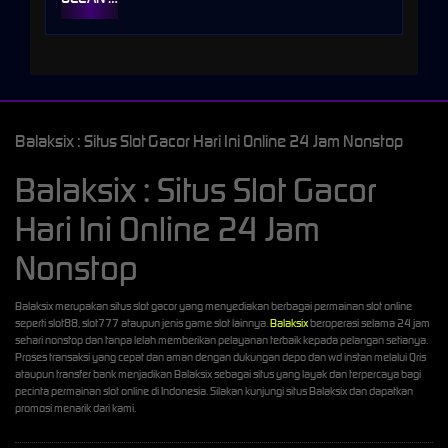
Balaksix : Situs Slot Gacor Hari Ini Online 24 Jam Nonstop
Balaksix : Situs Slot Gacor
Hari Ini Online 24 Jam
Nonstop
Balaksix merupakan situs slot gacor yang menyediakan berbagai permainan slot online
seperti slot88, slot777 ataupun jenis game slot lainnya.
Balaksix
beroperasi selama 24 jam
sehari nonstop dan tanpa lelah memberikan pelayanan terbaik kepada pelangan setianya.
Proses transaksi yang cepat dan aman dengan dukungan depo dan wd instan melalui Qris
ataupun transfer bank menjadikan Balaksix sebagai situs yang layak dan terpercaya bagi
pecinta permainan slot online di Indonesia. Silakan kunjungi situs Balaksix dan dapatkan
promosi menarik dari kami.