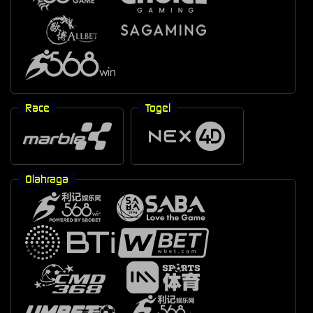
Race
Togel
Olahraga