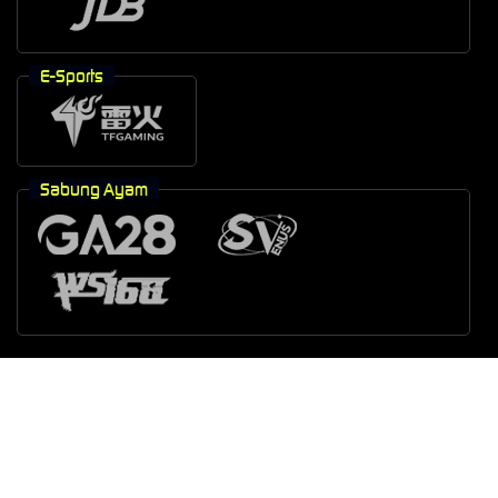
E-Sports
Sabung Ayam