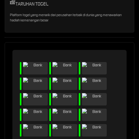
TARUHAN TOGEL
Platform togel yang menarik dari perusahan terbaik di dunia yang menawarkan
hadiah kemenangan besar