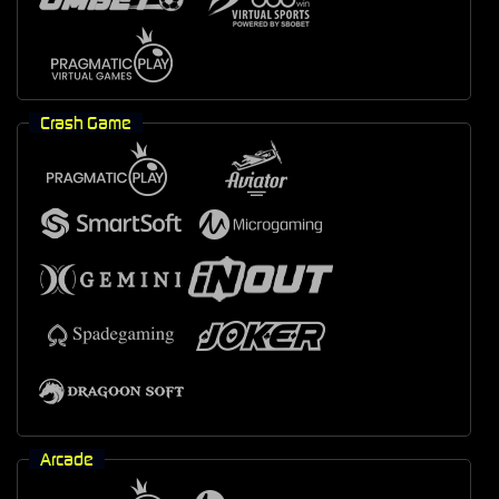
Crash Game
Arcade