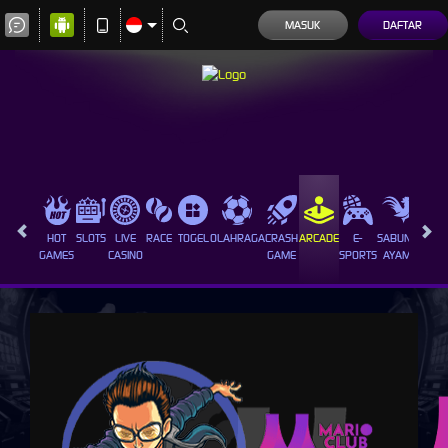
MASUK
DAFTAR
HOT
SLOTS
LIVE
RACE
TOGEL
OLAHRAGA
CRASH
ARCADE
E-
SABUNG
PROM
GAMES
CASINO
GAME
SPORTS
AYAM